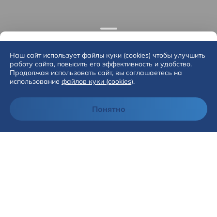
Наш сайт использует файлы куки (cookies) чтобы улучшить
работу сайта, повысить его эффективность и удобство.
Продолжая использовать сайт, вы соглашаетесь на
использование
файлов куки (cookies)
.
Понятно
Модельный ряд
+7 (4832) 32-72-72
+7 (4832) 32-72-72
info@solaris-bryansk.ru