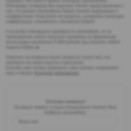
сюрприз. Это квиз в нашем Телеграм-приложении,
благодаря которому Вы получите чёткое представление о
том, что делает автомобили Solaris такими надёжными и
комфортными. Отвечайте на вопросы, узнавайте полезную
информацию, становитесь экспертом Solaris!
А если Вы планируете приобрести автомобиль, то за
прохождение квиза получите промокод на фирменные
аксессуары номиналом 5 000 рублей при покупке любой
модели Solaris 🚙.
Ответить на вопросы квиза запросто смогут все, кто
подписан на наши соцсети и рассылки.
Если Вы уже готовы проверить свои знания, открывайте
квиз в нашем
Телеграм-приложении
Остались вопросы?
Оставьте заявку, и наши специалисты помогут Вам
выбрать автомобиль
Ваше имя