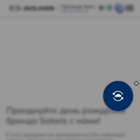
Празднуйте день рождения
бренда Solaris с нами!
В честь праздника мы приготовили для Вас небольшой