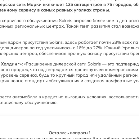
ская сеть Марки включает 125 автоцентров в 75 городах, об
венному сервису в самых разных уголках страны.
сервисного обслуживания Solaris выросло более чем в два раза. 
важных региональных центрах. Такой темп развития стал возмож
м ядром присутствия Solaris, здесь работает почти 28% всех па
доля дилеров за год увеличилась с 16% до 27%. Южный, Ураль
лерских центров, обеспечивая прочную основу присутствия брен
 Холдинг»:
«Расширение дилерской сети Solaris — это подтверж
оста продаж, что подтверждается достигнутыми коммерческими р
уровень сервиса, будь то крупный город или удалённый регион
едряя новые стандарты обслуживания и создавая комфортные ус
брести автомобили в кредит на выгодных условиях, воспользова
о сервисному обслуживанию.
Остались вопросы?
авьте заявку, и наши специалисты помогут Вам выбрать автомо