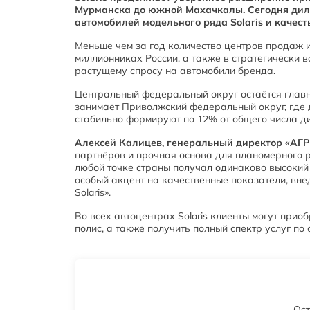
Мурманска до южной Махачкалы. Сегодня дилер
автомобилей модельного ряда Solaris и качест
Меньше чем за год количество центров продаж и 
миллионниках России, а также в стратегически 
растущему спросу на автомобили бренда.
Центральный федеральный округ остаётся главны
занимает Приволжский федеральный округ, где 
стабильно формируют по 12% от общего числа ди
Алексей Калицев, генеральный директор «АГР
партнёров и прочная основа для планомерного р
любой точке страны получал одинаково высокий 
особый акцент на качественные показатели, вн
Solaris».
Во всех автоцентрах Solaris клиенты могут прио
полис, а также получить полный спектр услуг п
Ост