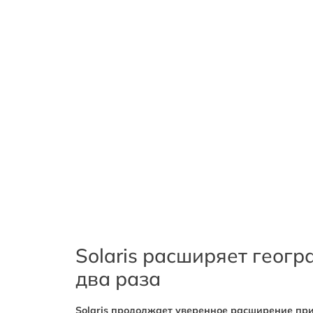
Solaris расширяет геогр
два раза
Solaris продолжает уверенное расширение при